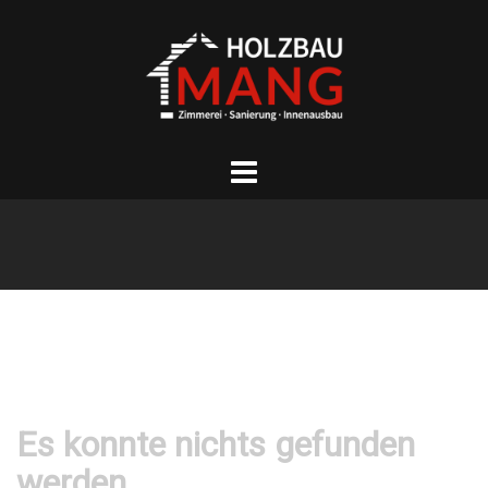
Springe
zum
Inhalt
Es konnte nichts gefunden
werden.