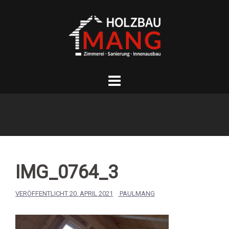
Springe
zum
Inhalt
IMG_0764_3
VERÖFFENTLICHT
20. APRIL 2021
PAULMANG