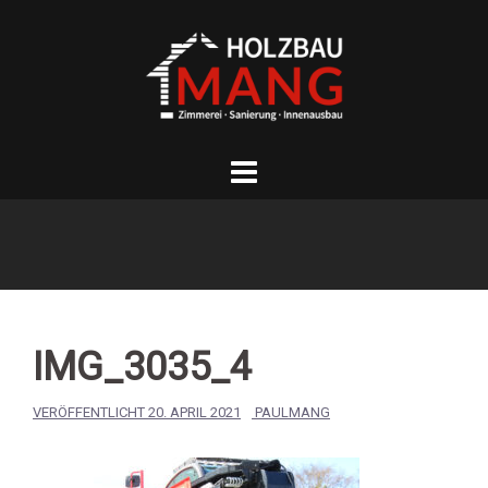
Springe
zum
Inhalt
IMG_3035_4
VERÖFFENTLICHT
20. APRIL 2021
PAULMANG