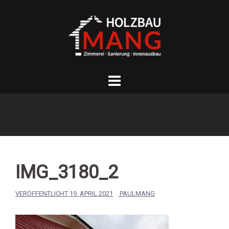
Springe
zum
Inhalt
IMG_3180_2
VERÖFFENTLICHT
19. APRIL 2021
PAULMANG