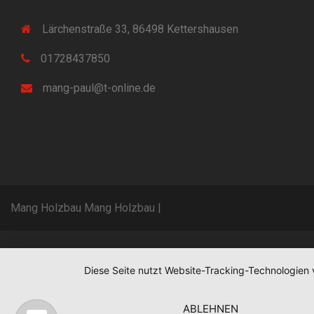
Lärchenstraße 33, 86498 Kettershausen
01728437850
mang-paul@t-online.de
Mang Holzbau Mang Holzbau
|
Diese Seite nutzt Website-Tracking-Technologien 
ABLEHNEN