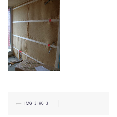
⟵
IMG_3190_3
Beitrags-
Navigation