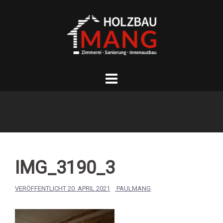
Springe
zum
Inhalt
IMG_3190_3
VERÖFFENTLICHT
20. APRIL 2021
PAULMANG