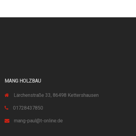
MANG HOLZBAU
Lärchenstraße 33, 86498 Kettershausen
01728437850
mang-paul@t-online.de