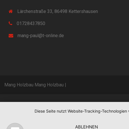
Lärchenstraße 33, 86498 Kettershausen
01728437850
mang-paul@t-online.de
Mang Holzbau Mang Holzbau
|
Diese Seite nutzt Website-Tracking-Technologien 
ABLEHNEN