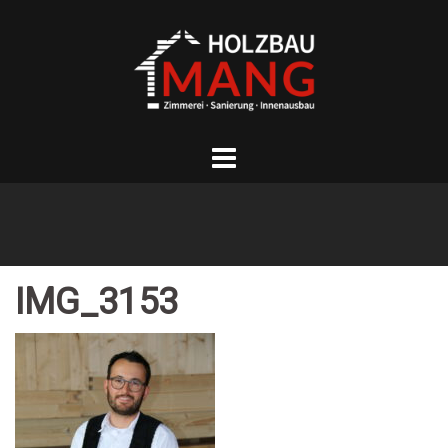
Springe
zum
Inhalt
IMG_3153